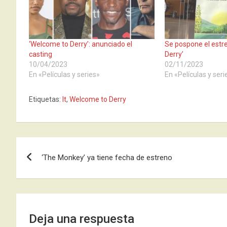
‘Welcome to Derry’: anunciado el
Se pospone el estr
casting
Derry’
10/04/2023
02/11/2023
En «Películas y series»
En «Películas y seri
Etiquetas:
It
,
Welcome to Derry
Navegación
‘The Monkey’ ya tiene fecha de estreno
de
entradas
Deja una respuesta