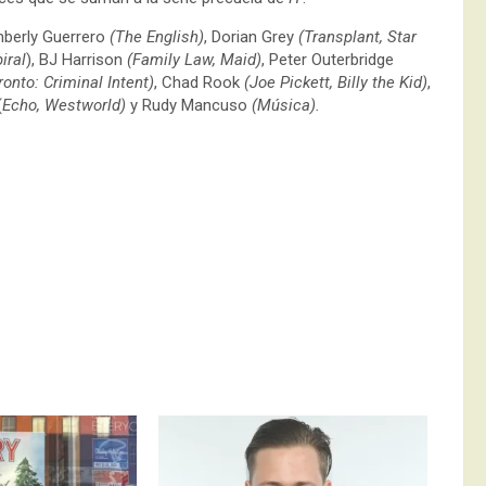
mberly Guerrero
(The English)
, Dorian Grey
(Transplant, Star
iral
), BJ Harrison
(Family Law, Maid)
, Peter Outerbridge
onto: Criminal Intent)
, Chad Rook
(Joe Pickett, Billy the Kid)
,
(
Echo, Westworld)
y Rudy Mancuso
(Música).