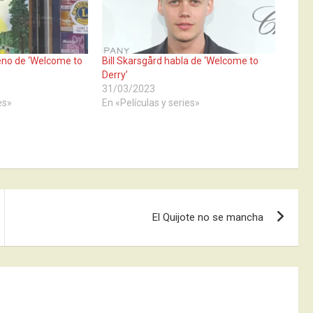
eno de ‘Welcome to
Bill Skarsgård habla de ‘Welcome to
Derry’
31/03/2023
es»
En «Películas y series»
El Quijote no se mancha