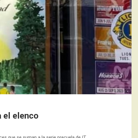
 el elenco
ces que se suman a la serie precuela de
IT
.