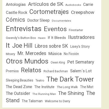
Artículos de SK
Antologías
Carrie
Audiobooks
Cortometrajes
Creepshow
Castle Rock
Cómics
Doctor Sleep
Documentales
Entrevistas
Eventos
Firestarter
Ilustradores
If It Bleeds
Gwendy's Button Box
Haven
It
Joe Hill
Libros sobre SK
Lisey's Story
Mr. Mercedes
Música
No Ficción
Misery
Otros Mundos
Pet Sematary
Owen King
Relatos
Salem´s Lot
Premios
Richard Bachman
The Dark Tower
Sleeping Beauties
Teatro
The Dead Zone
The Institute
The Mist
The Long Walk
The
The Shining
The Outsider
The Running Man
Stand
The Talisman
Welcome to Derry