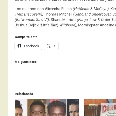
Los mismos son Alixandra Fuchs
(Hatfields & McCoys)
, Ki
Trek: Discovery)
, Thomas Mitchell (
Gangland Undercover, Sp
(Batwoman, Saw VI)
, Shane Marriott
(Fargo, Law & Order Tor
Joshua Odjick
(Little Bird, Wildhood)
, Morningstar Angeline 
Comparte esto:
Facebook
X
Me gusta esto:
Relacionado