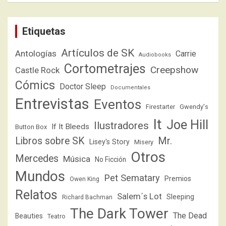
Etiquetas
Artículos de SK
Antologías
Carrie
Audiobooks
Cortometrajes
Creepshow
Castle Rock
Cómics
Doctor Sleep
Documentales
Entrevistas
Eventos
Firestarter
Gwendy's
It
Joe Hill
Ilustradores
If It Bleeds
Button Box
Libros sobre SK
Mr.
Lisey's Story
Misery
Otros
Mercedes
Música
No Ficción
Mundos
Pet Sematary
Premios
Owen King
Relatos
Salem´s Lot
Sleeping
Richard Bachman
The Dark Tower
The Dead
Beauties
Teatro