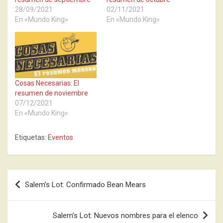
28/09/2021
02/11/2021
En «Mundo King»
En «Mundo King»
Cosas Necesarias: El
resumen de noviembre
07/12/2021
En «Mundo King»
Etiquetas:
Eventos
Navegación
Salem’s Lot: Confirmado Bean Mears
de
entradas
Salem’s Lot: Nuevos nombres para el elenco