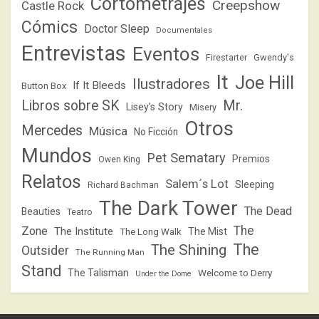
Cortometrajes
Creepshow
Castle Rock
Cómics
Doctor Sleep
Documentales
Entrevistas
Eventos
Firestarter
Gwendy's
It
Joe Hill
Ilustradores
If It Bleeds
Button Box
Libros sobre SK
Mr.
Lisey's Story
Misery
Otros
Mercedes
Música
No Ficción
Mundos
Pet Sematary
Premios
Owen King
Relatos
Salem´s Lot
Sleeping
Richard Bachman
The Dark Tower
The Dead
Beauties
Teatro
The
Zone
The Institute
The Mist
The Long Walk
The
The Shining
Outsider
The Running Man
Stand
The Talisman
Welcome to Derry
Under the Dome