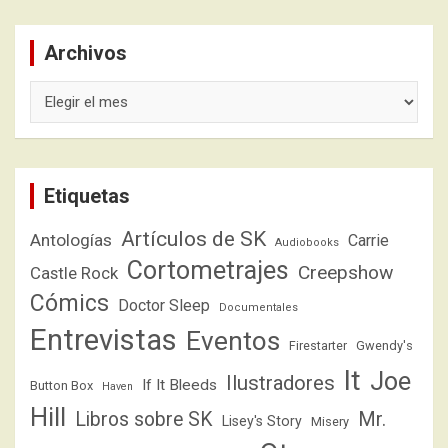
Archivos
Archivos
Etiquetas
Artículos de SK
Antologías
Carrie
Audiobooks
Cortometrajes
Creepshow
Castle Rock
Cómics
Doctor Sleep
Documentales
Entrevistas
Eventos
Firestarter
Gwendy's
It
Joe
Ilustradores
If It Bleeds
Button Box
Haven
Hill
Libros sobre SK
Mr.
Lisey's Story
Misery