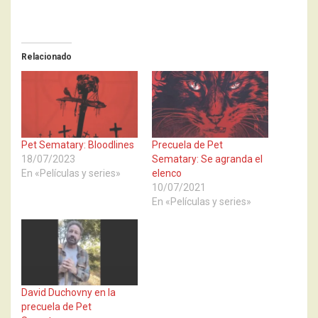
Relacionado
Pet Sematary: Bloodlines
Precuela de Pet
18/07/2023
Sematary: Se agranda el
En «Películas y series»
elenco
10/07/2021
En «Películas y series»
David Duchovny en la
precuela de Pet