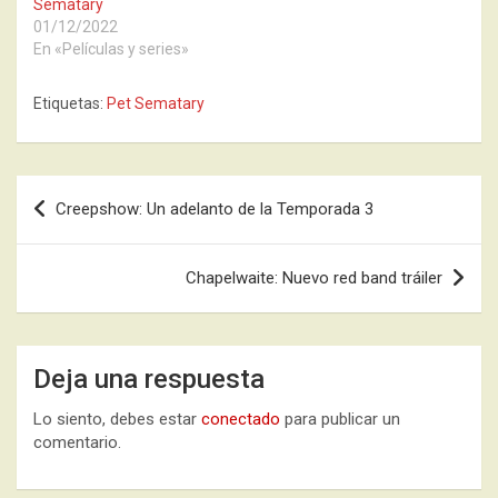
Sematary
01/12/2022
En «Películas y series»
Etiquetas:
Pet Sematary
Navegación
Creepshow: Un adelanto de la Temporada 3
de
entradas
Chapelwaite: Nuevo red band tráiler
Deja una respuesta
Lo siento, debes estar
conectado
para publicar un
comentario.