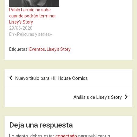
Pablo Larraín no sabe
cuando podrán terminar
Lisey’s Story
29/06/2020
En «Películas y series»
Etiquetas:
Eventos
,
Lisey's Story
Navegación
Nuevo título para Hill House Comics
de
entradas
Análisis de Lisey’s Story
Deja una respuesta
Lo siento, debes estar
conectado
para publicar un