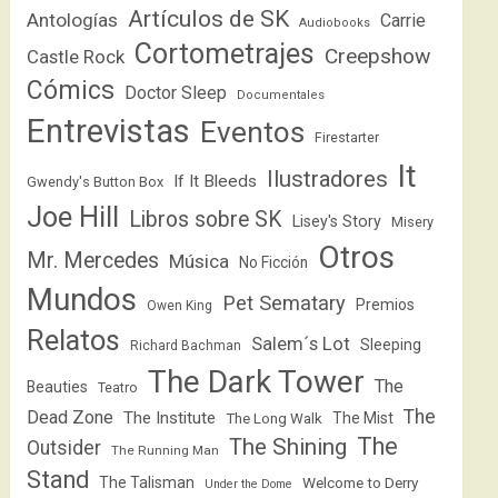
Artículos de SK
Antologías
Carrie
Audiobooks
Cortometrajes
Creepshow
Castle Rock
Cómics
Doctor Sleep
Documentales
Entrevistas
Eventos
Firestarter
It
Ilustradores
If It Bleeds
Gwendy's Button Box
Joe Hill
Libros sobre SK
Lisey's Story
Misery
Otros
Mr. Mercedes
Música
No Ficción
Mundos
Pet Sematary
Premios
Owen King
Relatos
Salem´s Lot
Sleeping
Richard Bachman
The Dark Tower
The
Beauties
Teatro
The
Dead Zone
The Institute
The Mist
The Long Walk
The
The Shining
Outsider
The Running Man
Stand
The Talisman
Welcome to Derry
Under the Dome