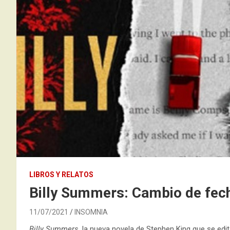
LIBROS Y RELATOS
Billy Summers: Cambio de fech
11/07/2021
INSOMNIA
Billy Summers
, la nueva novela de Stephen King que se edit