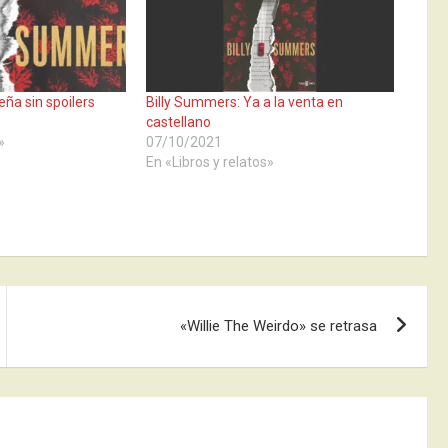
ña sin spoilers
Billy Summers: Ya a la venta en
castellano
»
07/10/2021
En «Libros y relatos»
«Willie The Weirdo» se retrasa