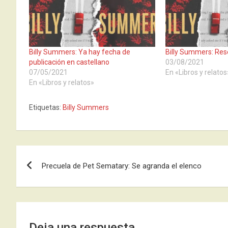
Billy Summers: Ya hay fecha de
Billy Summers: Rese
publicación en castellano
03/08/2021
07/05/2021
En «Libros y relatos
En «Libros y relatos»
Etiquetas:
Billy Summers
Navegación
Precuela de Pet Sematary: Se agranda el elenco
de
entradas
Deja una respuesta