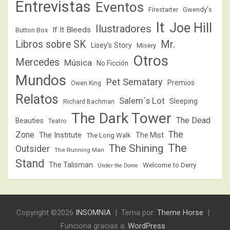
Entrevistas
Eventos
Firestarter
Gwendy's
It
Joe Hill
Ilustradores
If It Bleeds
Button Box
Libros sobre SK
Mr.
Lisey's Story
Misery
Otros
Mercedes
Música
No Ficción
Mundos
Pet Sematary
Premios
Owen King
Relatos
Salem´s Lot
Sleeping
Richard Bachman
The Dark Tower
The Dead
Beauties
Teatro
The
Zone
The Institute
The Mist
The Long Walk
The
The Shining
Outsider
The Running Man
Stand
The Talisman
Welcome to Derry
Under the Dome
Copyright ©2026
INSOMNIA
Tema por:
Theme Horse
Funciona gracias a:
WordPress