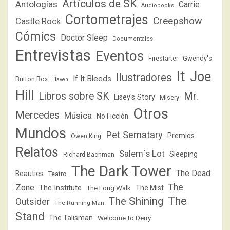
Artículos de SK
Antologías
Carrie
Audiobooks
Cortometrajes
Creepshow
Castle Rock
Cómics
Doctor Sleep
Documentales
Entrevistas
Eventos
Firestarter
Gwendy's
It
Joe
Ilustradores
If It Bleeds
Button Box
Haven
Hill
Libros sobre SK
Mr.
Lisey's Story
Misery
Otros
Mercedes
Música
No Ficción
Mundos
Pet Sematary
Premios
Owen King
Relatos
Salem´s Lot
Sleeping
Richard Bachman
The Dark Tower
The Dead
Beauties
Teatro
The
Zone
The Institute
The Mist
The Long Walk
The
The Shining
Outsider
The Running Man
Stand
The Talisman
Welcome to Derry