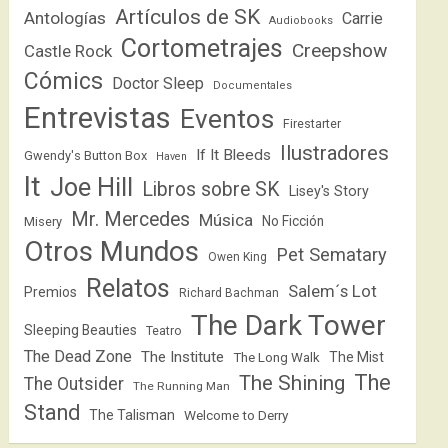
Artículos de SK
Antologías
Carrie
Audiobooks
Cortometrajes
Creepshow
Castle Rock
Cómics
Doctor Sleep
Documentales
Entrevistas
Eventos
Firestarter
Ilustradores
If It Bleeds
Gwendy's Button Box
Haven
It
Joe Hill
Libros sobre SK
Lisey's Story
Mr. Mercedes
Música
No Ficción
Misery
Otros Mundos
Pet Sematary
Owen King
Relatos
Salem´s Lot
Premios
Richard Bachman
The Dark Tower
Sleeping Beauties
Teatro
The Dead Zone
The Institute
The Mist
The Long Walk
The
The Shining
The Outsider
The Running Man
Stand
The Talisman
Welcome to Derry