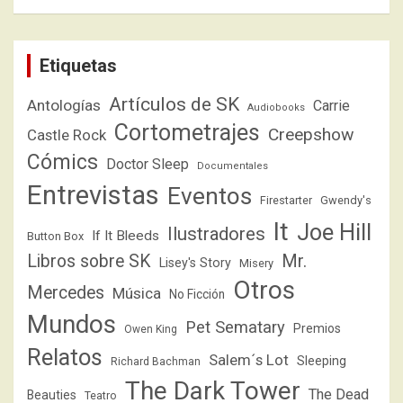
Etiquetas
Artículos de SK
Antologías
Carrie
Audiobooks
Cortometrajes
Creepshow
Castle Rock
Cómics
Doctor Sleep
Documentales
Entrevistas
Eventos
Firestarter
Gwendy's
It
Joe Hill
Ilustradores
If It Bleeds
Button Box
Libros sobre SK
Mr.
Lisey's Story
Misery
Otros
Mercedes
Música
No Ficción
Mundos
Pet Sematary
Premios
Owen King
Relatos
Salem´s Lot
Sleeping
Richard Bachman
The Dark Tower
The Dead
Beauties
Teatro