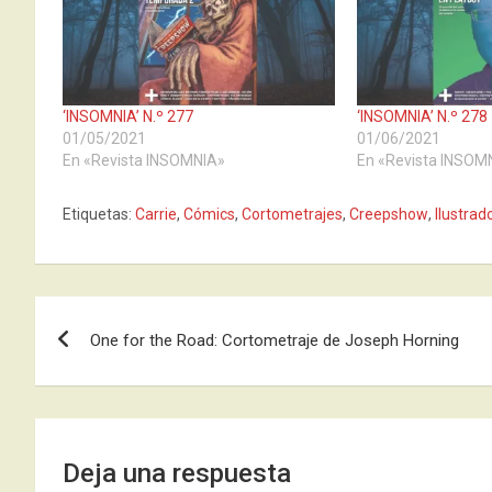
‘INSOMNIA’ N.º 277
‘INSOMNIA’ N.º 278
01/05/2021
01/06/2021
En «Revista INSOMNIA»
En «Revista INSOM
Etiquetas:
Carrie
,
Cómics
,
Cortometrajes
,
Creepshow
,
Ilustrad
Navegación
One for the Road: Cortometraje de Joseph Horning
de
entradas
Deja una respuesta