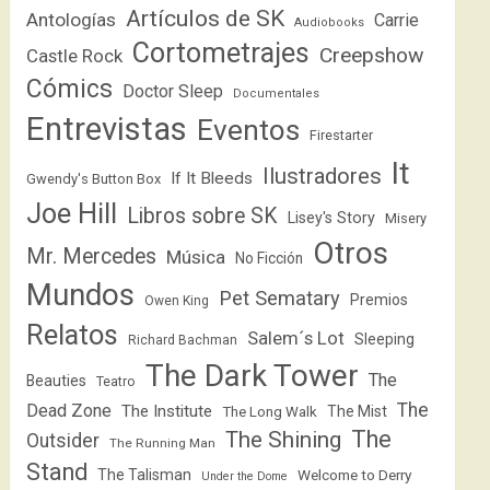
Artículos de SK
Antologías
Carrie
Audiobooks
Cortometrajes
Creepshow
Castle Rock
Cómics
Doctor Sleep
Documentales
Entrevistas
Eventos
Firestarter
It
Ilustradores
If It Bleeds
Gwendy's Button Box
Joe Hill
Libros sobre SK
Lisey's Story
Misery
Otros
Mr. Mercedes
Música
No Ficción
Mundos
Pet Sematary
Premios
Owen King
Relatos
Salem´s Lot
Sleeping
Richard Bachman
The Dark Tower
The
Beauties
Teatro
The
Dead Zone
The Institute
The Mist
The Long Walk
The
The Shining
Outsider
The Running Man
Stand
The Talisman
Welcome to Derry
Under the Dome