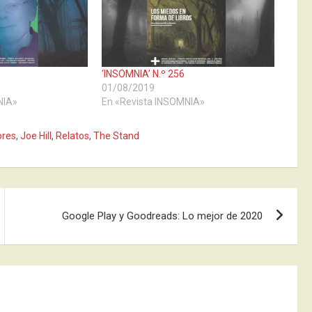
‘INSOMNIA’ N.º 256
01/08/2019
NIA»
En «Revista INSOMNIA»
ores
,
Joe Hill
,
Relatos
,
The Stand
Google Play y Goodreads: Lo mejor de 2020