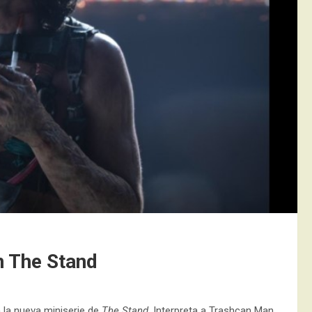
n The Stand
n la nueva miniserie de
The Stand
. Interpreta a Trashcan Man,