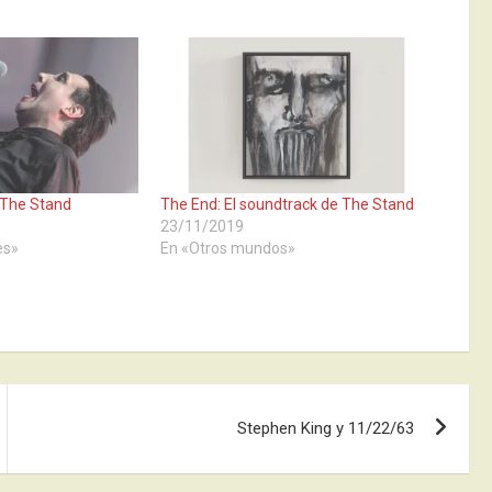
 The Stand
The End: El soundtrack de The Stand
23/11/2019
es»
En «Otros mundos»
Stephen King y 11/22/63