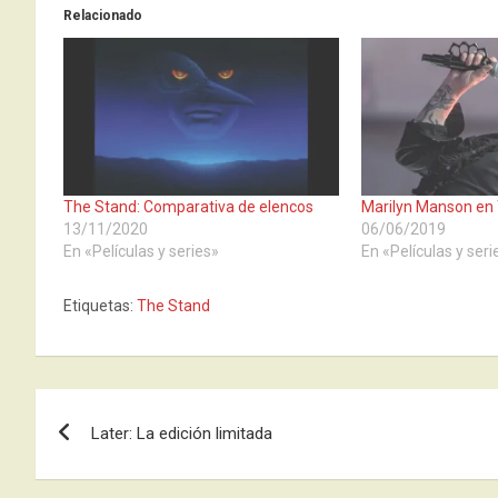
Relacionado
The Stand: Comparativa de elencos
Marilyn Manson en
13/11/2020
06/06/2019
En «Películas y series»
En «Películas y seri
Etiquetas:
The Stand
Navegación
Later: La edición limitada
de