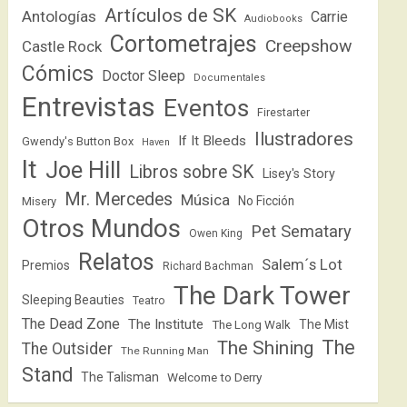
Artículos de SK
Antologías
Carrie
Audiobooks
Cortometrajes
Creepshow
Castle Rock
Cómics
Doctor Sleep
Documentales
Entrevistas
Eventos
Firestarter
Ilustradores
If It Bleeds
Gwendy's Button Box
Haven
It
Joe Hill
Libros sobre SK
Lisey's Story
Mr. Mercedes
Música
No Ficción
Misery
Otros Mundos
Pet Sematary
Owen King
Relatos
Salem´s Lot
Premios
Richard Bachman
The Dark Tower
Sleeping Beauties
Teatro
The Dead Zone
The Institute
The Mist
The Long Walk
The
The Shining
The Outsider
The Running Man
Stand
The Talisman
Welcome to Derry