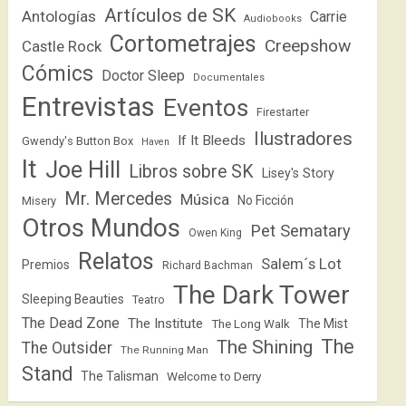
Artículos de SK
Antologías
Carrie
Audiobooks
Cortometrajes
Creepshow
Castle Rock
Cómics
Doctor Sleep
Documentales
Entrevistas
Eventos
Firestarter
Ilustradores
If It Bleeds
Gwendy's Button Box
Haven
It
Joe Hill
Libros sobre SK
Lisey's Story
Mr. Mercedes
Música
No Ficción
Misery
Otros Mundos
Pet Sematary
Owen King
Relatos
Salem´s Lot
Premios
Richard Bachman
The Dark Tower
Sleeping Beauties
Teatro
The Dead Zone
The Institute
The Mist
The Long Walk
The
The Shining
The Outsider
The Running Man
Stand
The Talisman
Welcome to Derry