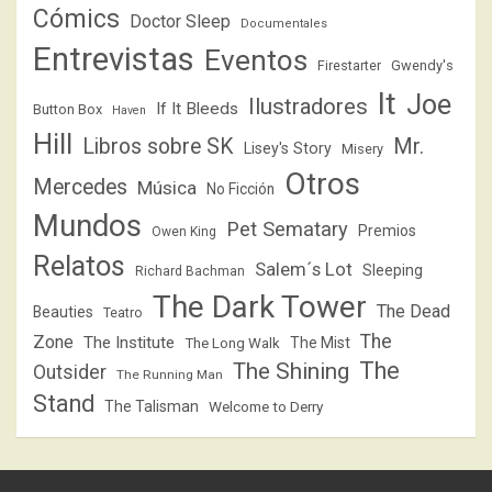
Cómics
Doctor Sleep
Documentales
Entrevistas
Eventos
Firestarter
Gwendy's
It
Joe
Ilustradores
If It Bleeds
Button Box
Haven
Hill
Libros sobre SK
Mr.
Lisey's Story
Misery
Otros
Mercedes
Música
No Ficción
Mundos
Pet Sematary
Premios
Owen King
Relatos
Salem´s Lot
Sleeping
Richard Bachman
The Dark Tower
The Dead
Beauties
Teatro
The
Zone
The Institute
The Mist
The Long Walk
The
The Shining
Outsider
The Running Man
Stand
The Talisman
Welcome to Derry