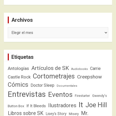
Archivos
Archivos
Etiquetas
Artículos de SK
Antologías
Carrie
Audiobooks
Cortometrajes
Creepshow
Castle Rock
Cómics
Doctor Sleep
Documentales
Entrevistas
Eventos
Firestarter
Gwendy's
It
Joe Hill
Ilustradores
If It Bleeds
Button Box
Libros sobre SK
Mr.
Lisey's Story
Misery