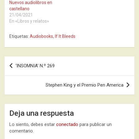
Nuevos audiolibros en
castellano
21/04/2021
En «Libros y relatos»
Etiquetas:
Audiobooks
,
If It Bleeds
Navegación
‘INSOMNIA’ N.º 269
de
entradas
Stephen King y el Premio Pen America
Deja una respuesta
Lo siento, debes estar
conectado
para publicar un
comentario.