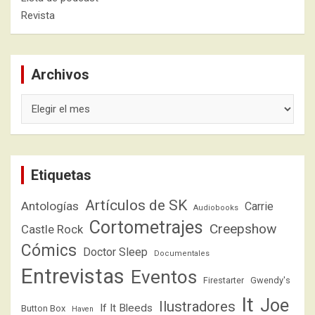
Revista
Archivos
Archivos
Etiquetas
Artículos de SK
Antologías
Carrie
Audiobooks
Cortometrajes
Creepshow
Castle Rock
Cómics
Doctor Sleep
Documentales
Entrevistas
Eventos
Firestarter
Gwendy's
It
Joe
Ilustradores
If It Bleeds
Button Box
Haven