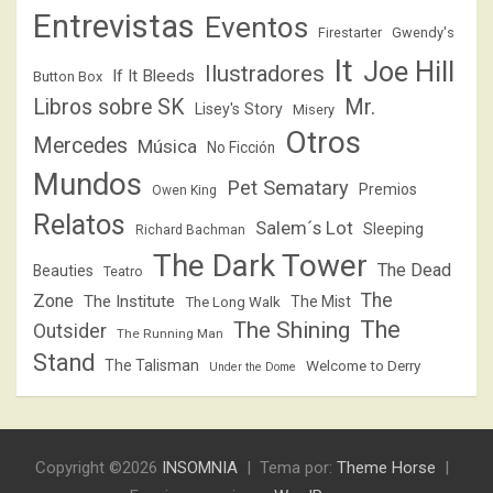
Entrevistas
Eventos
Firestarter
Gwendy's
It
Joe Hill
Ilustradores
If It Bleeds
Button Box
Libros sobre SK
Mr.
Lisey's Story
Misery
Otros
Mercedes
Música
No Ficción
Mundos
Pet Sematary
Premios
Owen King
Relatos
Salem´s Lot
Sleeping
Richard Bachman
The Dark Tower
The Dead
Beauties
Teatro
The
Zone
The Institute
The Mist
The Long Walk
The
The Shining
Outsider
The Running Man
Stand
The Talisman
Welcome to Derry
Under the Dome
Copyright ©2026
INSOMNIA
Tema por:
Theme Horse