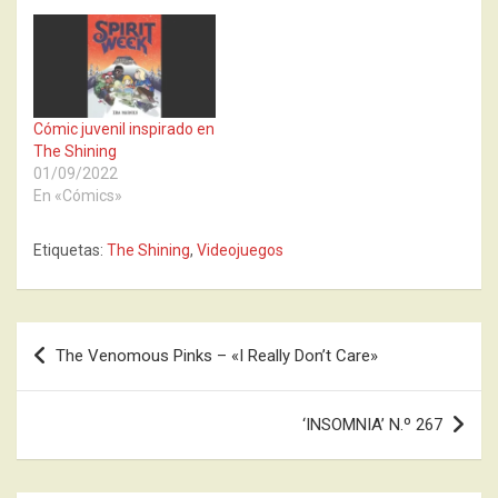
Cómic juvenil inspirado en
The Shining
01/09/2022
En «Cómics»
Etiquetas:
The Shining
,
Videojuegos
Navegación
The Venomous Pinks – «I Really Don’t Care»
de
entradas
‘INSOMNIA’ N.º 267