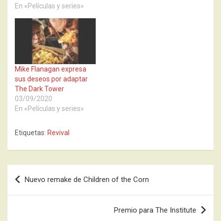
En «Películas y series»
Mike Flanagan expresa
sus deseos por adaptar
The Dark Tower
03/09/2020
En «Películas y series»
Etiquetas:
Revival
Navegación
Nuevo remake de Children of the Corn
de
entradas
Premio para The Institute