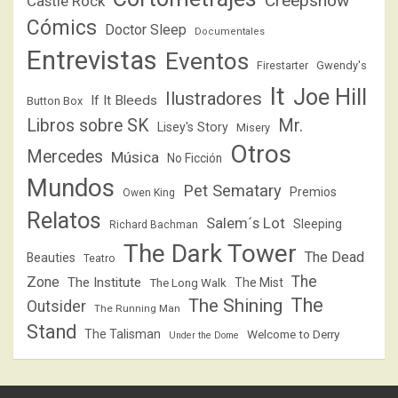
Creepshow
Castle Rock
Cómics
Doctor Sleep
Documentales
Entrevistas
Eventos
Firestarter
Gwendy's
It
Joe Hill
Ilustradores
If It Bleeds
Button Box
Libros sobre SK
Mr.
Lisey's Story
Misery
Otros
Mercedes
Música
No Ficción
Mundos
Pet Sematary
Premios
Owen King
Relatos
Salem´s Lot
Sleeping
Richard Bachman
The Dark Tower
The Dead
Beauties
Teatro
The
Zone
The Institute
The Mist
The Long Walk
The
The Shining
Outsider
The Running Man
Stand
The Talisman
Welcome to Derry
Under the Dome