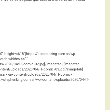
0″ height=»618″]https://stephenking.com.ar/wp-
getab width=»440″
ds/2020/04/IT-comic-02.jpg[/imagetab] [imagetab
ontent/uploads/2020/04/IT-comic-03.jpg[/imagetab]
com.ar/wp-content/uploads/2020/04/IT-comic-
ps://stephenking.com.ar/wp-content/uploads/2020/04/IT-