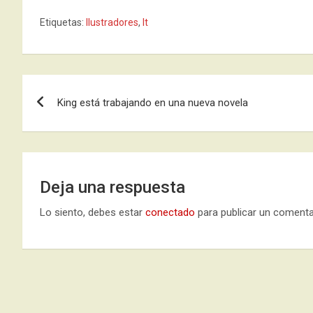
Etiquetas:
Ilustradores
,
It
Navegación
King está trabajando en una nueva novela
de
entradas
Deja una respuesta
Lo siento, debes estar
conectado
para publicar un comenta