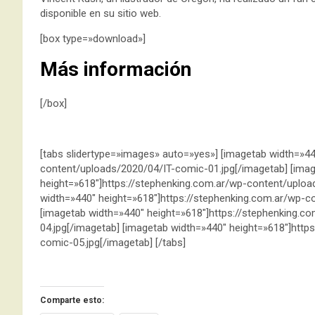
disponible en su sitio web.
[box type=»download»]
Más información
[/box]
[tabs slidertype=»images» auto=»yes»] [imagetab width=»44
content/uploads/2020/04/IT-comic-01.jpg[/imagetab] [ima
height=»618″]https://stephenking.com.ar/wp-content/uploa
width=»440″ height=»618″]https://stephenking.com.ar/wp-c
[imagetab width=»440″ height=»618″]https://stephenking.
04.jpg[/imagetab] [imagetab width=»440″ height=»618″]htt
comic-05.jpg[/imagetab] [/tabs]
Comparte esto: