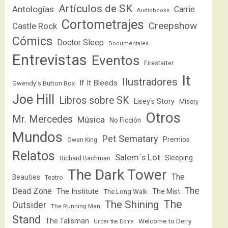
Artículos de SK
Antologías
Carrie
Audiobooks
Cortometrajes
Creepshow
Castle Rock
Cómics
Doctor Sleep
Documentales
Entrevistas
Eventos
Firestarter
It
Ilustradores
If It Bleeds
Gwendy's Button Box
Joe Hill
Libros sobre SK
Lisey's Story
Misery
Otros
Mr. Mercedes
Música
No Ficción
Mundos
Pet Sematary
Premios
Owen King
Relatos
Salem´s Lot
Sleeping
Richard Bachman
The Dark Tower
The
Beauties
Teatro
The
Dead Zone
The Institute
The Mist
The Long Walk
The
The Shining
Outsider
The Running Man
Stand
The Talisman
Welcome to Derry
Under the Dome