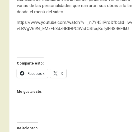
varias de las personalidades que narraron sus obras a lo lar
desde el menú del video.
https://www.youtube.com/watch?v=_n7Y45IIPro&fbclid=I
vLBVgV69N_EMzFh8dzRBtHPClWsfOSfxqKsfylFR84BFIkU
Comparte esto:
Facebook
X
Me gusta esto:
Relacionado