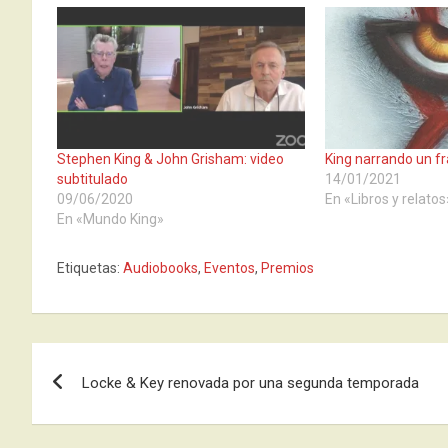
Stephen King & John Grisham: video
King narrando un f
subtitulado
14/01/2021
09/06/2020
En «Libros y relatos
En «Mundo King»
Etiquetas:
Audiobooks
,
Eventos
,
Premios
Navegación
Locke & Key renovada por una segunda temporada
de
entradas