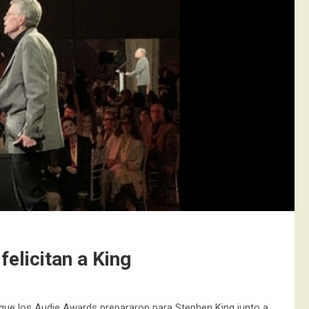
elicitan a King
 que los Audie Awards prepararon para Stephen King junto a