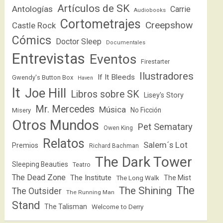
Artículos de SK
Antologías
Carrie
Audiobooks
Cortometrajes
Creepshow
Castle Rock
Cómics
Doctor Sleep
Documentales
Entrevistas
Eventos
Firestarter
Ilustradores
If It Bleeds
Gwendy's Button Box
Haven
It
Joe Hill
Libros sobre SK
Lisey's Story
Mr. Mercedes
Música
No Ficción
Misery
Otros Mundos
Pet Sematary
Owen King
Relatos
Salem´s Lot
Premios
Richard Bachman
The Dark Tower
Sleeping Beauties
Teatro
The Dead Zone
The Institute
The Mist
The Long Walk
The
The Shining
The Outsider
The Running Man
Stand
The Talisman
Welcome to Derry