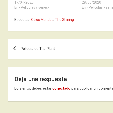
17/04/2020
29/05/2020
En «Películas y series»
En «Películas y seri
Etiquetas:
Otros Mundos
,
The Shining
Navegación
Película de The Plant
de
entradas
Deja una respuesta
Lo siento, debes estar
conectado
para publicar un comenta