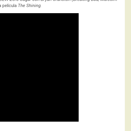
 película
The Shining
.