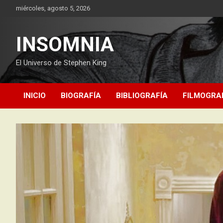
Saltar
miércoles, agosto 5, 2026
al
contenido
INSOMNIA
El Universo de Stephen King
INICIO
BIOGRAFÍA
BIBLIOGRAFÍA
FILMOGRA