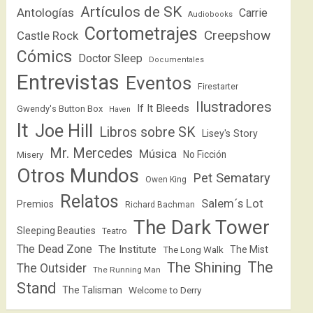
Artículos de SK
Antologías
Carrie
Audiobooks
Cortometrajes
Creepshow
Castle Rock
Cómics
Doctor Sleep
Documentales
Entrevistas
Eventos
Firestarter
Ilustradores
If It Bleeds
Gwendy's Button Box
Haven
It
Joe Hill
Libros sobre SK
Lisey's Story
Mr. Mercedes
Música
No Ficción
Misery
Otros Mundos
Pet Sematary
Owen King
Relatos
Salem´s Lot
Premios
Richard Bachman
The Dark Tower
Sleeping Beauties
Teatro
The Dead Zone
The Institute
The Mist
The Long Walk
The
The Shining
The Outsider
The Running Man
Stand
The Talisman
Welcome to Derry