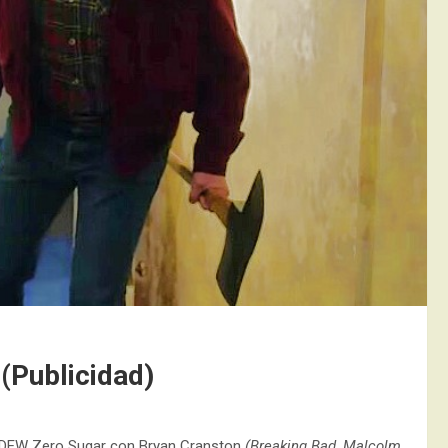
(Publicidad)
TN DEW Zero Sugar con Bryan Cranston
(Breaking Bad, Malcolm