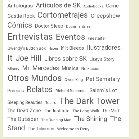
Artículos de SK
Antologías
Carrie
Audiobooks
Cortometrajes
Creepshow
Castle Rock
Cómics
Doctor Sleep
Documentales
Entrevistas
Eventos
Firestarter
Ilustradores
If It Bleeds
Gwendy's Button Box
Haven
It
Joe Hill
Libros sobre SK
Lisey's Story
Mr. Mercedes
Música
No Ficción
Misery
Otros Mundos
Pet Sematary
Owen King
Relatos
Salem´s Lot
Premios
Richard Bachman
The Dark Tower
Sleeping Beauties
Teatro
The Dead Zone
The Institute
The Mist
The Long Walk
The
The Shining
The Outsider
The Running Man
Stand
The Talisman
Welcome to Derry