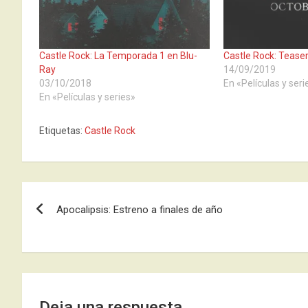
Castle Rock: La Temporada 1 en Blu-
Castle Rock: Tease
Ray
14/09/2019
03/10/2018
En «Películas y seri
En «Películas y series»
Etiquetas:
Castle Rock
Navegación
Apocalipsis: Estreno a finales de año
de
entradas
Deja una respuesta