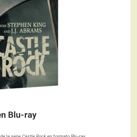
n Blu-ray
de la serie
Castle Rock
en formato Blu-ray.