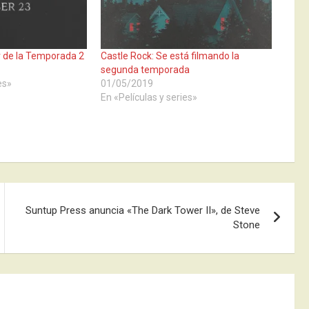
r de la Temporada 2
Castle Rock: Se está filmando la
segunda temporada
es»
01/05/2019
En «Películas y series»
Suntup Press anuncia «The Dark Tower II», de Steve
Stone