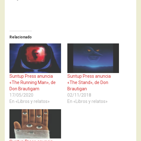
Relacionado
Suntup Press anuncia
Suntup Press anuncia
«The Running Man», de
«The Stand», de Don
Don Brautigam
Brautigan
17/05/2020
02/11/2018
En «Libros y relatos»
En «Libros y relatos»