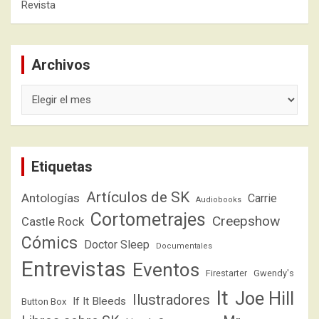
Revista
Archivos
Archivos
Etiquetas
Artículos de SK
Antologías
Carrie
Audiobooks
Cortometrajes
Creepshow
Castle Rock
Cómics
Doctor Sleep
Documentales
Entrevistas
Eventos
Firestarter
Gwendy's
It
Joe Hill
Ilustradores
If It Bleeds
Button Box