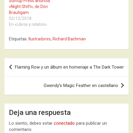
Suntup Press anuncia
«Night Shift», de Don
Brautigam
02/12/2018
En «Libros y relatos»
Etiquetas:
Ilustradores
,
Richard Bachman
Navegación
Flaming Row y un álbum en homenaje a The Dark Tower
de
entradas
Gwendy’s Magic Feather en castellano
Deja una respuesta
Lo siento, debes estar
conectado
para publicar un
comentario.