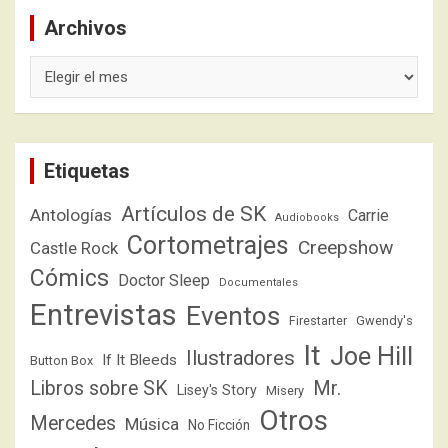
Archivos
Archivos
Etiquetas
Artículos de SK
Antologías
Carrie
Audiobooks
Cortometrajes
Creepshow
Castle Rock
Cómics
Doctor Sleep
Documentales
Entrevistas
Eventos
Firestarter
Gwendy's
It
Joe Hill
Ilustradores
If It Bleeds
Button Box
Libros sobre SK
Mr.
Lisey's Story
Misery
Otros
Mercedes
Música
No Ficción