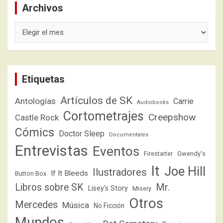
Archivos
Archivos
Etiquetas
Artículos de SK
Antologías
Carrie
Audiobooks
Cortometrajes
Creepshow
Castle Rock
Cómics
Doctor Sleep
Documentales
Entrevistas
Eventos
Firestarter
Gwendy's
It
Joe Hill
Ilustradores
If It Bleeds
Button Box
Libros sobre SK
Mr.
Lisey's Story
Misery
Otros
Mercedes
Música
No Ficción
Mundos