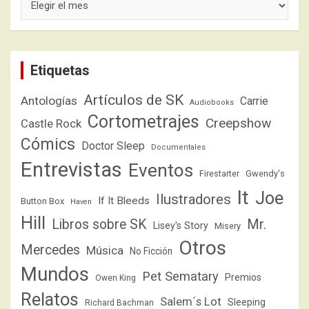
Etiquetas
Artículos de SK
Antologías
Carrie
Audiobooks
Cortometrajes
Creepshow
Castle Rock
Cómics
Doctor Sleep
Documentales
Entrevistas
Eventos
Firestarter
Gwendy's
It
Joe
Ilustradores
If It Bleeds
Button Box
Haven
Hill
Libros sobre SK
Mr.
Lisey's Story
Misery
Otros
Mercedes
Música
No Ficción
Mundos
Pet Sematary
Premios
Owen King
Relatos
Salem´s Lot
Sleeping
Richard Bachman