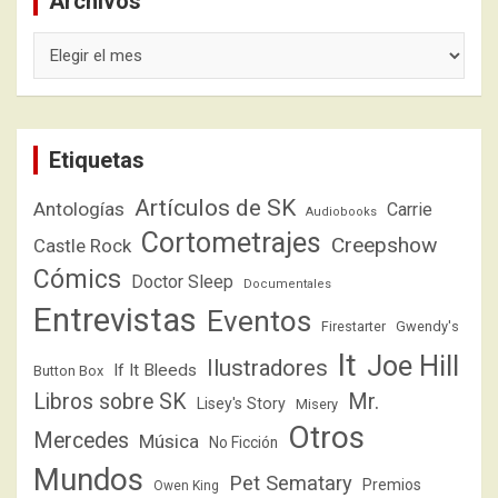
Archivos
Archivos
Etiquetas
Artículos de SK
Antologías
Carrie
Audiobooks
Cortometrajes
Creepshow
Castle Rock
Cómics
Doctor Sleep
Documentales
Entrevistas
Eventos
Firestarter
Gwendy's
It
Joe Hill
Ilustradores
If It Bleeds
Button Box
Libros sobre SK
Mr.
Lisey's Story
Misery
Otros
Mercedes
Música
No Ficción
Mundos
Pet Sematary
Premios
Owen King