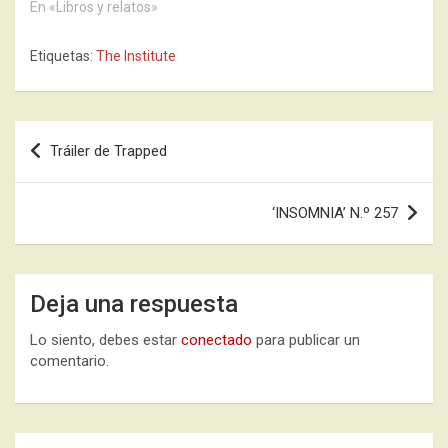
En «Libros y relatos»
Etiquetas:
The Institute
Navegación
Tráiler de Trapped
de
entradas
‘INSOMNIA’ N.º 257
Deja una respuesta
Lo siento, debes estar
conectado
para publicar un
comentario.