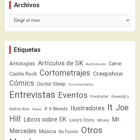
Archivos
Archivos
Etiquetas
Artículos de SK
Antologías
Carrie
Audiobooks
Cortometrajes
Creepshow
Castle Rock
Cómics
Doctor Sleep
Documentales
Entrevistas
Eventos
Firestarter
Gwendy's
It
Joe
Ilustradores
If It Bleeds
Button Box
Haven
Hill
Libros sobre SK
Mr.
Lisey's Story
Misery
Otros
Mercedes
Música
No Ficción