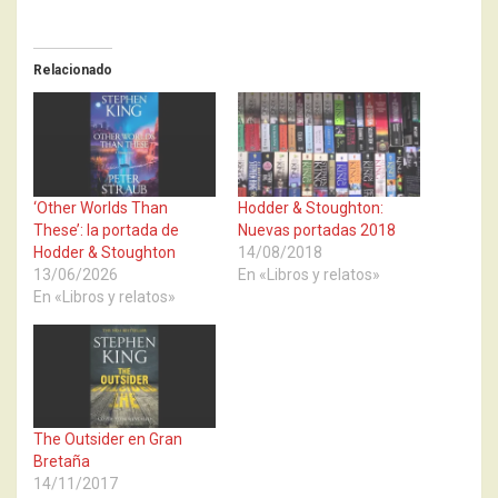
Relacionado
‘Other Worlds Than
Hodder & Stoughton:
These’: la portada de
Nuevas portadas 2018
Hodder & Stoughton
14/08/2018
13/06/2026
En «Libros y relatos»
En «Libros y relatos»
The Outsider en Gran
Bretaña
14/11/2017