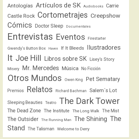
Artículos de SK
Antologías
Carrie
Audiobooks
Cortometrajes
Creepshow
Castle Rock
Cómics
Doctor Sleep
Documentales
Entrevistas
Eventos
Firestarter
Ilustradores
If It Bleeds
Gwendy's Button Box
Haven
It
Joe Hill
Libros sobre SK
Lisey's Story
Mr. Mercedes
Música
No Ficción
Misery
Otros Mundos
Pet Sematary
Owen King
Relatos
Salem´s Lot
Premios
Richard Bachman
The Dark Tower
Sleeping Beauties
Teatro
The Dead Zone
The Institute
The Mist
The Long Walk
The
The Shining
The Outsider
The Running Man
Stand
The Talisman
Welcome to Derry