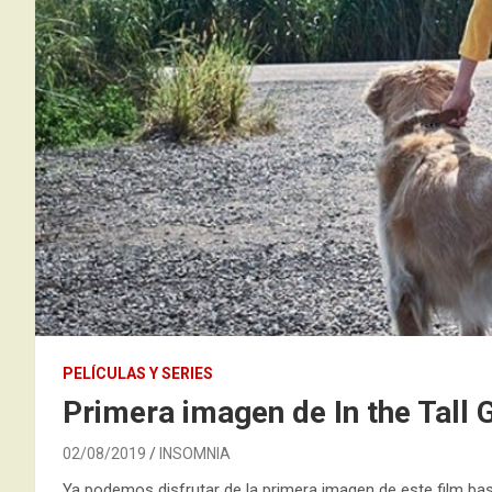
PELÍCULAS Y SERIES
Primera imagen de In the Tall 
02/08/2019
INSOMNIA
Ya podemos disfrutar de la primera imagen de este film basa