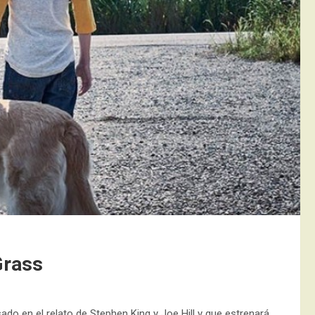
Grass
do en el relato de Stephen King y Joe Hill y que estrenará