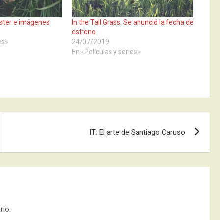
Póster e imágenes
In the Tall Grass: Se anunció la fecha de
estreno
es»
24/07/2019
En «Películas y series»
IT: El arte de Santiago Caruso
rio.