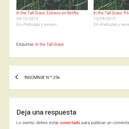
In the Tall Grass: Estreno en Netflix
In the Tall Grass: 
04/10/2019
13/09/2019
En «Películas y series»
En «Películas y seri
Etiquetas:
In the Tall Grass
Navegación
‘INSOMNIA’ N.º 256
de
entradas
Deja una respuesta
Lo siento, debes estar
conectado
para publicar un comenta