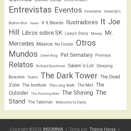
Documentales
Entrevistas
Eventos
Firestarter
Gwendy's
It
Joe
Ilustradores
If It Bleeds
Button Box
Haven
Hill
Libros sobre SK
Mr.
Lisey's Story
Misery
Otros
Mercedes
Música
No Ficción
Mundos
Pet Sematary
Premios
Owen King
Relatos
Salem´s Lot
Sleeping
Richard Bachman
The Dark Tower
The Dead
Beauties
Teatro
The
Zone
The Institute
The Mist
The Long Walk
The
The Shining
Outsider
The Running Man
Stand
The Talisman
Welcome to Derry
Copyright ©2026
INSOMNIA
Tema por:
Theme Horse