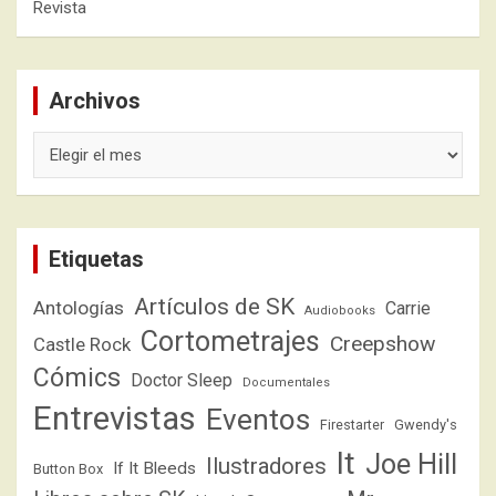
Revista
Archivos
Archivos
Etiquetas
Artículos de SK
Antologías
Carrie
Audiobooks
Cortometrajes
Creepshow
Castle Rock
Cómics
Doctor Sleep
Documentales
Entrevistas
Eventos
Firestarter
Gwendy's
It
Joe Hill
Ilustradores
If It Bleeds
Button Box