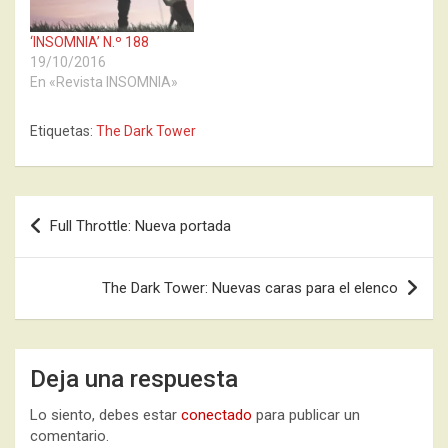
‘INSOMNIA’ N.º 188
19/10/2016
En «Revista INSOMNIA»
Etiquetas:
The Dark Tower
Navegación
Full Throttle: Nueva portada
de
entradas
The Dark Tower: Nuevas caras para el elenco
Deja una respuesta
Lo siento, debes estar
conectado
para publicar un
comentario.