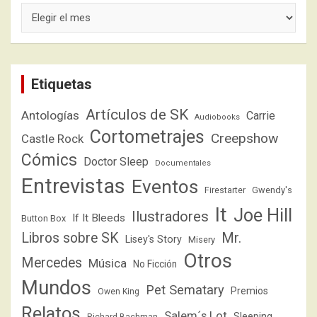
Archivos
Etiquetas
Artículos de SK
Antologías
Carrie
Audiobooks
Cortometrajes
Creepshow
Castle Rock
Cómics
Doctor Sleep
Documentales
Entrevistas
Eventos
Firestarter
Gwendy's
It
Joe Hill
Ilustradores
If It Bleeds
Button Box
Libros sobre SK
Mr.
Lisey's Story
Misery
Otros
Mercedes
Música
No Ficción
Mundos
Pet Sematary
Premios
Owen King
Relatos
Salem´s Lot
Sleeping