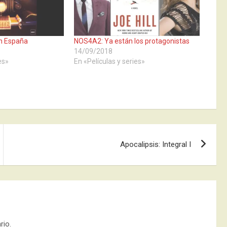
n España
NOS4A2: Ya están los protagonistas
14/09/2018
es»
En «Películas y series»
Apocalipsis: Integral I
rio.