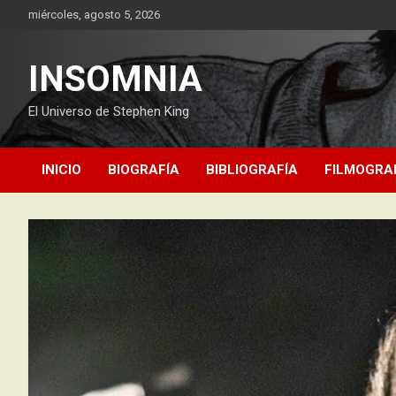
Saltar
miércoles, agosto 5, 2026
al
contenido
INSOMNIA
El Universo de Stephen King
INICIO
BIOGRAFÍA
BIBLIOGRAFÍA
FILMOGRA