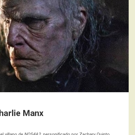
harlie Manx
el villano de
NOS4A2
, personificado por Zachary Quinto.