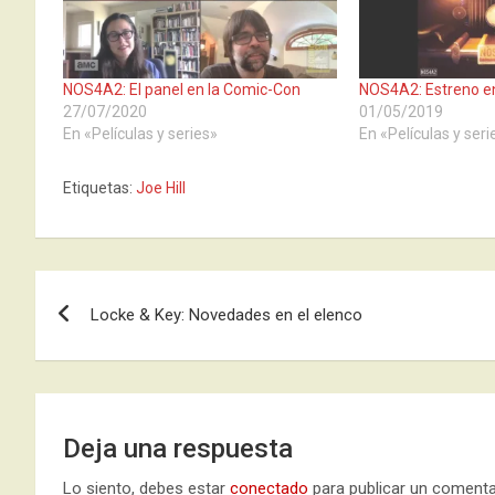
NOS4A2: El panel en la Comic-Con
NOS4A2: Estreno e
27/07/2020
01/05/2019
En «Películas y series»
En «Películas y seri
Etiquetas:
Joe Hill
Navegación
Locke & Key: Novedades en el elenco
de
entradas
Deja una respuesta
Lo siento, debes estar
conectado
para publicar un comenta