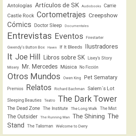
Artículos de SK
Antologías
Carrie
Audiobooks
Cortometrajes
Creepshow
Castle Rock
Cómics
Doctor Sleep
Documentales
Entrevistas
Eventos
Firestarter
Ilustradores
If It Bleeds
Gwendy's Button Box
Haven
It
Joe Hill
Libros sobre SK
Lisey's Story
Mr. Mercedes
Música
No Ficción
Misery
Otros Mundos
Pet Sematary
Owen King
Relatos
Salem´s Lot
Premios
Richard Bachman
The Dark Tower
Sleeping Beauties
Teatro
The Dead Zone
The Institute
The Mist
The Long Walk
The
The Shining
The Outsider
The Running Man
Stand
The Talisman
Welcome to Derry