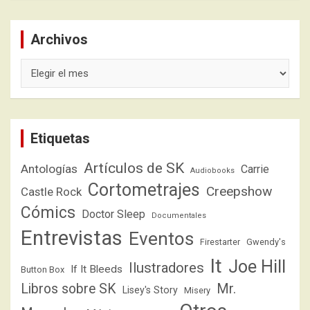
Archivos
Archivos
Etiquetas
Artículos de SK
Antologías
Carrie
Audiobooks
Cortometrajes
Creepshow
Castle Rock
Cómics
Doctor Sleep
Documentales
Entrevistas
Eventos
Firestarter
Gwendy's
It
Joe Hill
Ilustradores
If It Bleeds
Button Box
Libros sobre SK
Mr.
Lisey's Story
Misery