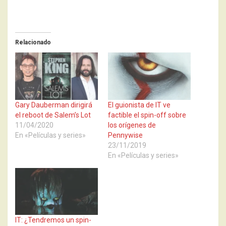
Relacionado
Gary Dauberman dirigirá
El guionista de IT ve
el reboot de Salem’s Lot
factible el spin-off sobre
11/04/2020
los orígenes de
En «Películas y series»
Pennywise
23/11/2019
En «Películas y series»
IT: ¿Tendremos un spin-