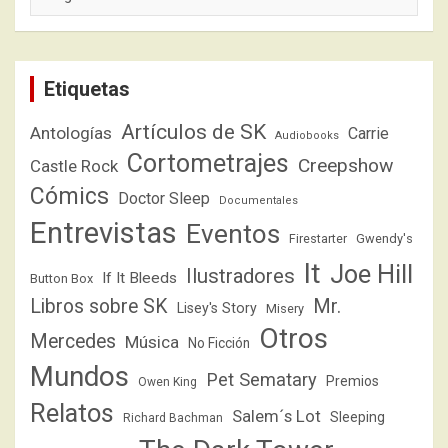
Etiquetas
Artículos de SK
Antologías
Carrie
Audiobooks
Cortometrajes
Creepshow
Castle Rock
Cómics
Doctor Sleep
Documentales
Entrevistas
Eventos
Firestarter
Gwendy's
It
Joe Hill
Ilustradores
If It Bleeds
Button Box
Libros sobre SK
Mr.
Lisey's Story
Misery
Otros
Mercedes
Música
No Ficción
Mundos
Pet Sematary
Premios
Owen King
Relatos
Salem´s Lot
Sleeping
Richard Bachman