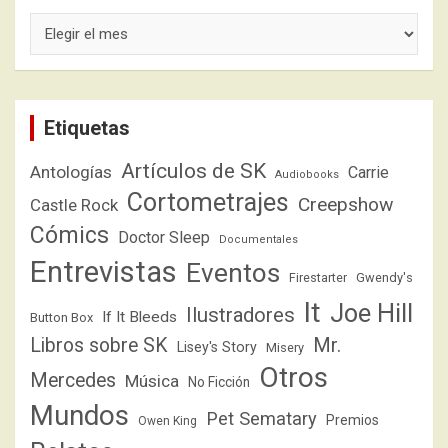
Archivos
Etiquetas
Artículos de SK
Antologías
Carrie
Audiobooks
Cortometrajes
Creepshow
Castle Rock
Cómics
Doctor Sleep
Documentales
Entrevistas
Eventos
Firestarter
Gwendy's
It
Joe Hill
Ilustradores
If It Bleeds
Button Box
Libros sobre SK
Mr.
Lisey's Story
Misery
Otros
Mercedes
Música
No Ficción
Mundos
Pet Sematary
Premios
Owen King