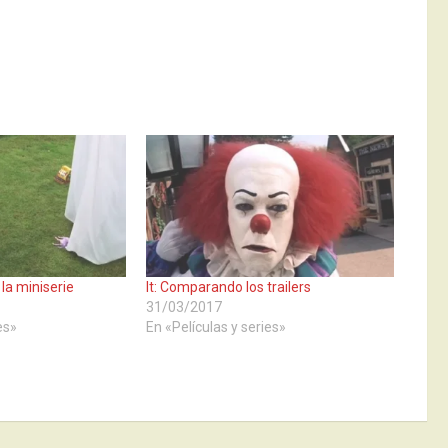
e la miniserie
It: Comparando los trailers
31/03/2017
es»
En «Películas y series»