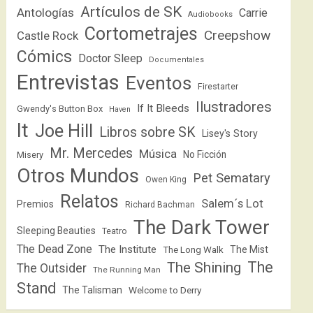
Artículos de SK
Antologías
Carrie
Audiobooks
Cortometrajes
Creepshow
Castle Rock
Cómics
Doctor Sleep
Documentales
Entrevistas
Eventos
Firestarter
Ilustradores
If It Bleeds
Gwendy's Button Box
Haven
It
Joe Hill
Libros sobre SK
Lisey's Story
Mr. Mercedes
Música
No Ficción
Misery
Otros Mundos
Pet Sematary
Owen King
Relatos
Salem´s Lot
Premios
Richard Bachman
The Dark Tower
Sleeping Beauties
Teatro
The Dead Zone
The Institute
The Mist
The Long Walk
The
The Shining
The Outsider
The Running Man
Stand
The Talisman
Welcome to Derry