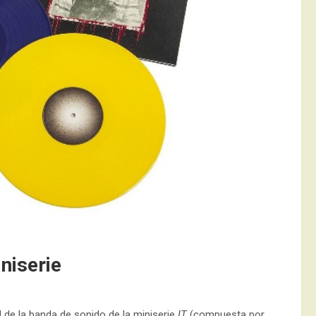
niserie
 de la banda de sonido de la miniserie
IT
(compuesta por