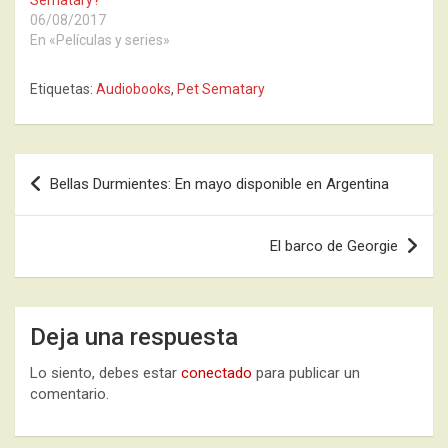
Sematary?
06/08/2017
En «Películas y series»
Etiquetas:
Audiobooks
,
Pet Sematary
Navegación
Bellas Durmientes: En mayo disponible en Argentina
de
entradas
El barco de Georgie
Deja una respuesta
Lo siento, debes estar
conectado
para publicar un
comentario.