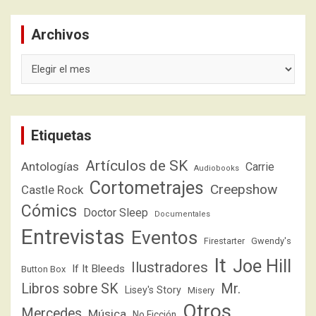
Archivos
Archivos
Etiquetas
Artículos de SK
Antologías
Carrie
Audiobooks
Cortometrajes
Creepshow
Castle Rock
Cómics
Doctor Sleep
Documentales
Entrevistas
Eventos
Firestarter
Gwendy's
It
Joe Hill
Ilustradores
If It Bleeds
Button Box
Libros sobre SK
Mr.
Lisey's Story
Misery
Otros
Mercedes
Música
No Ficción