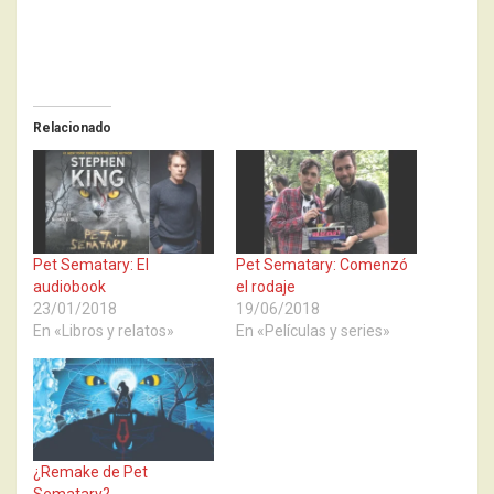
Relacionado
Pet Sematary: El
Pet Sematary: Comenzó
audiobook
el rodaje
23/01/2018
19/06/2018
En «Libros y relatos»
En «Películas y series»
¿Remake de Pet