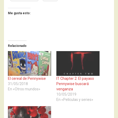
Me gusta esto:
Relacionado
El cereal de Pennywise
IT Chapter 2: El payaso
31/05/2018
Pennywise buscará
En «Otros mundos»
venganza
10/05/2019
En «Películas y series»