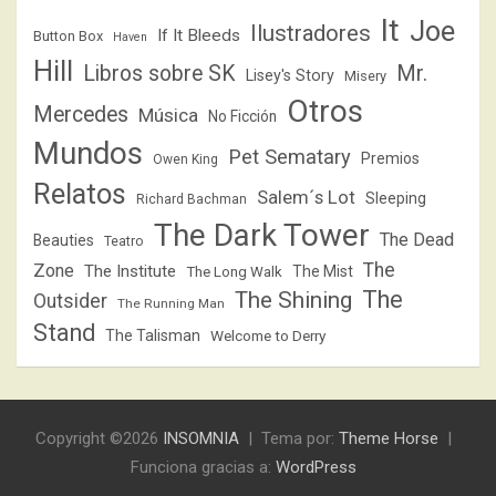
It
Joe
Ilustradores
If It Bleeds
Button Box
Haven
Hill
Libros sobre SK
Mr.
Lisey's Story
Misery
Otros
Mercedes
Música
No Ficción
Mundos
Pet Sematary
Premios
Owen King
Relatos
Salem´s Lot
Sleeping
Richard Bachman
The Dark Tower
The Dead
Beauties
Teatro
The
Zone
The Institute
The Mist
The Long Walk
The
The Shining
Outsider
The Running Man
Stand
The Talisman
Welcome to Derry
Copyright ©2026
INSOMNIA
Tema por:
Theme Horse
Funciona gracias a:
WordPress