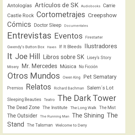
Artículos de SK
Antologías
Carrie
Audiobooks
Cortometrajes
Creepshow
Castle Rock
Cómics
Doctor Sleep
Documentales
Entrevistas
Eventos
Firestarter
Ilustradores
If It Bleeds
Gwendy's Button Box
Haven
It
Joe Hill
Libros sobre SK
Lisey's Story
Mr. Mercedes
Música
No Ficción
Misery
Otros Mundos
Pet Sematary
Owen King
Relatos
Salem´s Lot
Premios
Richard Bachman
The Dark Tower
Sleeping Beauties
Teatro
The Dead Zone
The Institute
The Mist
The Long Walk
The
The Shining
The Outsider
The Running Man
Stand
The Talisman
Welcome to Derry