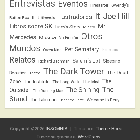
Entrevistas
Eventos
Firestarter
Gwendy's
It
Joe Hill
Ilustradores
If It Bleeds
Button Box
Libros sobre SK
Mr.
Lisey's Story
Misery
Otros
Mercedes
Música
No Ficción
Mundos
Pet Sematary
Premios
Owen King
Relatos
Salem´s Lot
Sleeping
Richard Bachman
The Dark Tower
The Dead
Beauties
Teatro
The
Zone
The Institute
The Mist
The Long Walk
The
The Shining
Outsider
The Running Man
Stand
The Talisman
Welcome to Derry
Under the Dome
Copyright ©2026
INSOMNIA
Tema por:
Theme Horse
Funciona gracias a:
WordPress