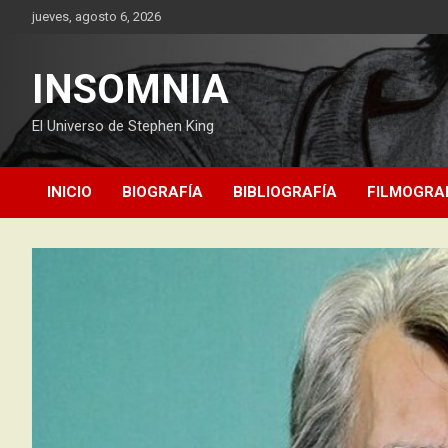
Saltar
jueves, agosto 6, 2026
al
contenido
INSOMNIA
El Universo de Stephen King
INICIO
BIOGRAFÍA
BIBLIOGRAFÍA
FILMOGRA