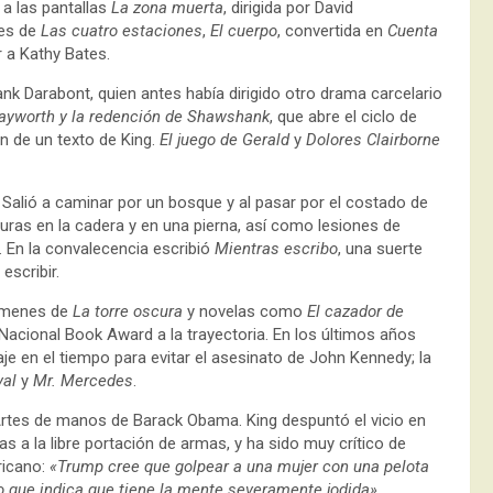
a las pantallas
La zona muerta
, dirigida por David
es de
Las cuatro estaciones
,
El cuerpo
, convertida en
Cuenta
ar a Kathy Bates.
rank Darabont, quien antes había dirigido otro drama carcelario
ayworth y la redención de Shawshank
, que abre el ciclo de
n de un texto de King.
El juego de Gerald
y
Dolores Clairborne
. Salió a caminar por un bosque y al pasar por el costado de
uras en la cadera y en una pierna, así como lesiones de
. En la convalecencia escribió
Mientras escribo
, una suerte
escribir.
lúmenes de
La torre oscura
y novelas como
El cazador de
l Nacional Book Award a la trayectoria. En los últimos años
iaje en el tiempo para evitar el asesinato de John Kennedy; la
val
y
Mr. Mercedes
.
 Artes de manos de Barack Obama. King despuntó el vicio en
as a la libre portación de armas, y ha sido muy crítico de
ricano:
«Trump cree que golpear a una mujer con una pelota
reo que indica que tiene la mente severamente jodida»
.