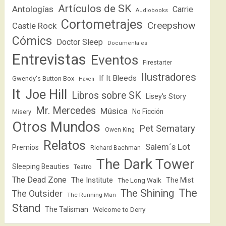
Artículos de SK
Antologías
Carrie
Audiobooks
Cortometrajes
Creepshow
Castle Rock
Cómics
Doctor Sleep
Documentales
Entrevistas
Eventos
Firestarter
Ilustradores
If It Bleeds
Gwendy's Button Box
Haven
It
Joe Hill
Libros sobre SK
Lisey's Story
Mr. Mercedes
Música
No Ficción
Misery
Otros Mundos
Pet Sematary
Owen King
Relatos
Salem´s Lot
Premios
Richard Bachman
The Dark Tower
Sleeping Beauties
Teatro
The Dead Zone
The Institute
The Mist
The Long Walk
The
The Shining
The Outsider
The Running Man
Stand
The Talisman
Welcome to Derry