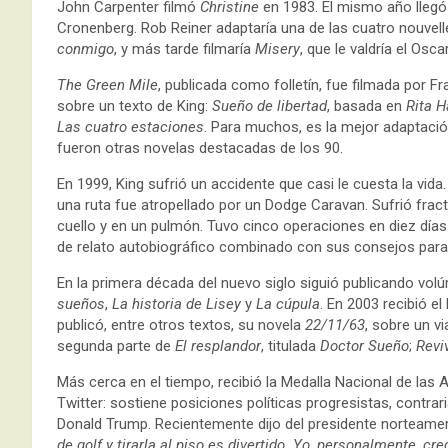
John Carpenter filmó
Christine
en 1983. El mismo año llegó 
Cronenberg. Rob Reiner adaptaría una de las cuatro nouvell
conmigo
, y más tarde filmaría
Misery
, que le valdría el Osc
The Green Mile
, publicada como folletín, fue filmada por F
sobre un texto de King:
Sueño de libertad
, basada en
Rita H
Las cuatro estaciones
. Para muchos, es la mejor adaptació
fueron otras novelas destacadas de los 90.
En 1999, King sufrió un accidente que casi le cuesta la vida
una ruta fue atropellado por un Dodge Caravan. Sufrió fract
cuello y en un pulmón. Tuvo cinco operaciones en diez días
de relato autobiográfico combinado con sus consejos para 
En la primera década del nuevo siglo siguió publicando vo
sueños
,
La historia de Lisey
y
La cúpula
. En 2003 recibió e
publicó, entre otros textos, su novela
22/11/63
, sobre un v
segunda parte de
El resplandor
, titulada
Doctor Sueño
;
Revi
Más cerca en el tiempo, recibió la Medalla Nacional de las
Twitter: sostiene posiciones políticas progresistas, contrari
Donald Trump. Recientemente dijo del presidente norteame
de golf y tirarla al piso es divertido. Yo, personalmente, c