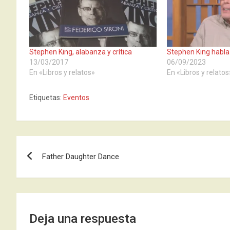
Stephen King, alabanza y crítica
Stephen King habla 
13/03/2017
06/09/2023
En «Libros y relatos»
En «Libros y relatos
Etiquetas:
Eventos
Navegación
Father Daughter Dance
de
entradas
Deja una respuesta