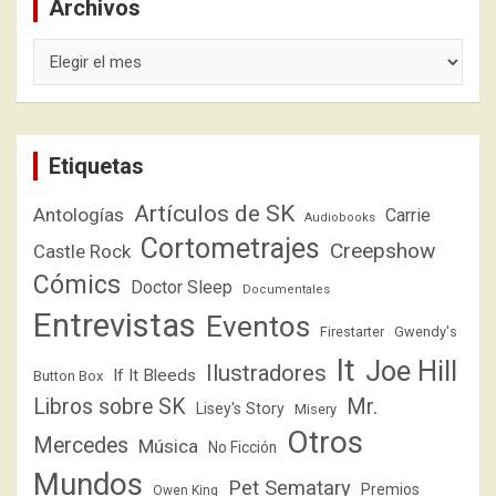
Archivos
Archivos
Etiquetas
Artículos de SK
Antologías
Carrie
Audiobooks
Cortometrajes
Creepshow
Castle Rock
Cómics
Doctor Sleep
Documentales
Entrevistas
Eventos
Firestarter
Gwendy's
It
Joe Hill
Ilustradores
If It Bleeds
Button Box
Libros sobre SK
Mr.
Lisey's Story
Misery
Otros
Mercedes
Música
No Ficción
Mundos
Pet Sematary
Premios
Owen King