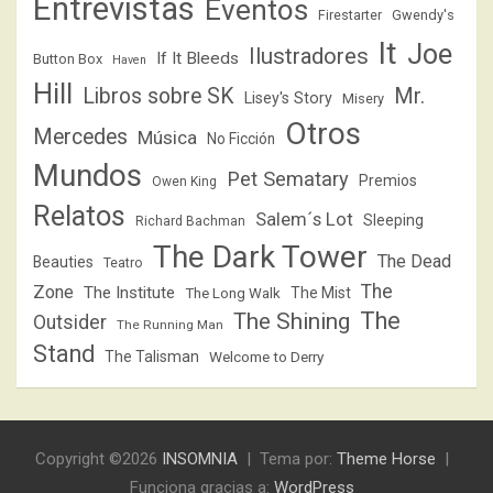
Entrevistas
Eventos
Firestarter
Gwendy's
It
Joe
Ilustradores
If It Bleeds
Button Box
Haven
Hill
Libros sobre SK
Mr.
Lisey's Story
Misery
Otros
Mercedes
Música
No Ficción
Mundos
Pet Sematary
Premios
Owen King
Relatos
Salem´s Lot
Sleeping
Richard Bachman
The Dark Tower
The Dead
Beauties
Teatro
The
Zone
The Institute
The Mist
The Long Walk
The
The Shining
Outsider
The Running Man
Stand
The Talisman
Welcome to Derry
Copyright ©2026
INSOMNIA
Tema por:
Theme Horse
Funciona gracias a:
WordPress