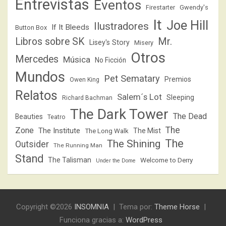
Entrevistas
Eventos
Firestarter
Gwendy's
It
Joe Hill
Ilustradores
If It Bleeds
Button Box
Libros sobre SK
Mr.
Lisey's Story
Misery
Otros
Mercedes
Música
No Ficción
Mundos
Pet Sematary
Premios
Owen King
Relatos
Salem´s Lot
Sleeping
Richard Bachman
The Dark Tower
The Dead
Beauties
Teatro
The
Zone
The Institute
The Mist
The Long Walk
The
The Shining
Outsider
The Running Man
Stand
The Talisman
Welcome to Derry
Under the Dome
Copyright ©2026
INSOMNIA
Tema por:
Theme Horse
Funciona gracias a:
WordPress