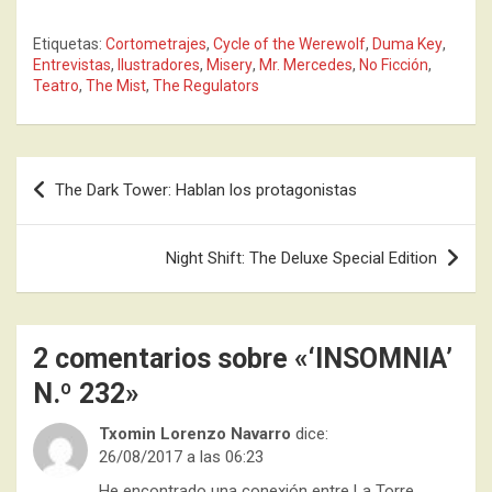
Etiquetas:
Cortometrajes
,
Cycle of the Werewolf
,
Duma Key
,
Entrevistas
,
Ilustradores
,
Misery
,
Mr. Mercedes
,
No Ficción
,
Teatro
,
The Mist
,
The Regulators
Navegación
The Dark Tower: Hablan los protagonistas
de
entradas
Night Shift: The Deluxe Special Edition
2 comentarios sobre «
‘INSOMNIA’
N.º 232
»
Txomin Lorenzo Navarro
dice:
26/08/2017 a las 06:23
He encontrado una conexión entre La Torre