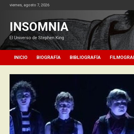
Saltar
viernes, agosto 7, 2026
al
contenido
INSOMNIA
El Universo de Stephen King
INICIO
BIOGRAFÍA
BIBLIOGRAFÍA
FILMOGRA