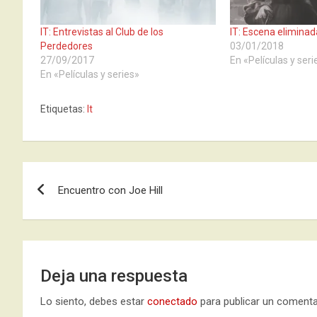
IT: Entrevistas al Club de los
IT: Escena elimina
Perdedores
03/01/2018
27/09/2017
En «Películas y seri
En «Películas y series»
Etiquetas:
It
Navegación
Encuentro con Joe Hill
de
entradas
Deja una respuesta
Lo siento, debes estar
conectado
para publicar un comenta