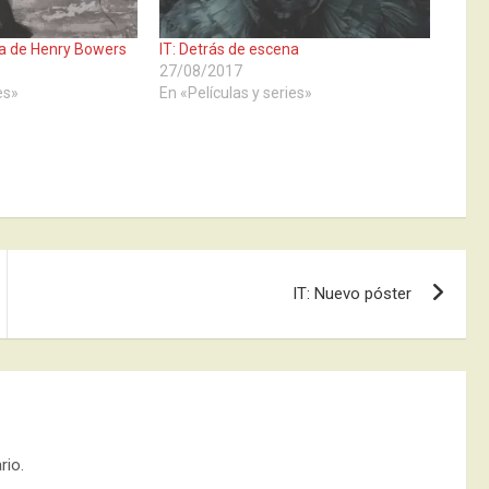
da de Henry Bowers
IT: Detrás de escena
27/08/2017
es»
En «Películas y series»
IT: Nuevo póster
rio.