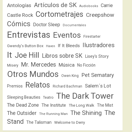
Artículos de SK
Antologías
Carrie
Audiobooks
Cortometrajes
Creepshow
Castle Rock
Cómics
Doctor Sleep
Documentales
Entrevistas
Eventos
Firestarter
Ilustradores
If It Bleeds
Gwendy's Button Box
Haven
It
Joe Hill
Libros sobre SK
Lisey's Story
Mr. Mercedes
Música
No Ficción
Misery
Otros Mundos
Pet Sematary
Owen King
Relatos
Salem´s Lot
Premios
Richard Bachman
The Dark Tower
Sleeping Beauties
Teatro
The Dead Zone
The Institute
The Mist
The Long Walk
The
The Shining
The Outsider
The Running Man
Stand
The Talisman
Welcome to Derry