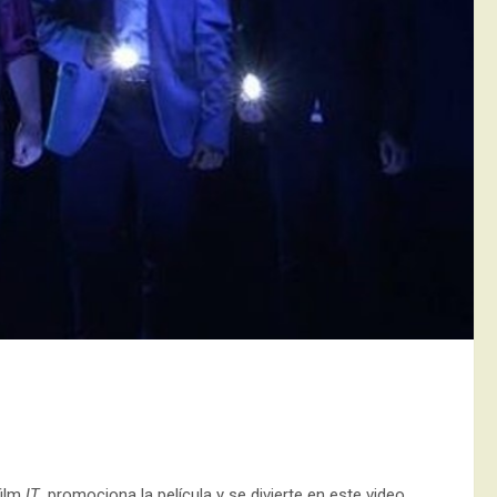
film
IT
, promociona la película y se divierte en este video.