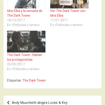
Idris Elba y la secuela de
Ver The Dark Tower con
The Dark Tower
Idris Elba
18/10/2017
11/01/2017
En «Películas y series»
En «Películas y series»
The Dark Tower: Hablan
los protagonistas
05/05/2017
En «Películas y series»
Etiquetas:
The Dark Tower
Navegación
Andy Muschietti dirigirá Locke & Key