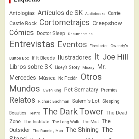
Artículos de SK
Antologías
Carrie
Audiobooks
Cortometrajes
Creepshow
Castle Rock
Cómics
Doctor Sleep
Documentales
Entrevistas
Eventos
Firestarter
Gwendy's
It
Joe Hill
Ilustradores
If It Bleeds
Button Box
Libros sobre SK
Mr.
Lisey's Story
Misery
Otros
Mercedes
Música
No Ficción
Mundos
Pet Sematary
Premios
Owen King
Relatos
Salem´s Lot
Sleeping
Richard Bachman
The Dark Tower
The Dead
Beauties
Teatro
The
Zone
The Institute
The Mist
The Long Walk
The
The Shining
Outsider
The Running Man
Stand