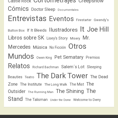
Cortometrajes
Creepshow
Castle Rock
Cómics
Doctor Sleep
Documentales
Entrevistas
Eventos
Firestarter
Gwendy's
It
Joe Hill
Ilustradores
If It Bleeds
Button Box
Libros sobre SK
Mr.
Lisey's Story
Misery
Otros
Mercedes
Música
No Ficción
Mundos
Pet Sematary
Premios
Owen King
Relatos
Salem´s Lot
Sleeping
Richard Bachman
The Dark Tower
The Dead
Beauties
Teatro
The
Zone
The Institute
The Mist
The Long Walk
The
The Shining
Outsider
The Running Man
Stand
The Talisman
Welcome to Derry
Under the Dome