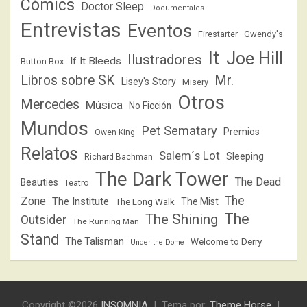
Cómics
Doctor Sleep
Documentales
Entrevistas
Eventos
Firestarter
Gwendy's
It
Joe Hill
Ilustradores
If It Bleeds
Button Box
Libros sobre SK
Mr.
Lisey's Story
Misery
Otros
Mercedes
Música
No Ficción
Mundos
Pet Sematary
Premios
Owen King
Relatos
Salem´s Lot
Sleeping
Richard Bachman
The Dark Tower
The Dead
Beauties
Teatro
The
Zone
The Institute
The Mist
The Long Walk
The
The Shining
Outsider
The Running Man
Stand
The Talisman
Welcome to Derry
Under the Dome
Copyright ©2026
INSOMNIA
Tema por:
Theme Horse