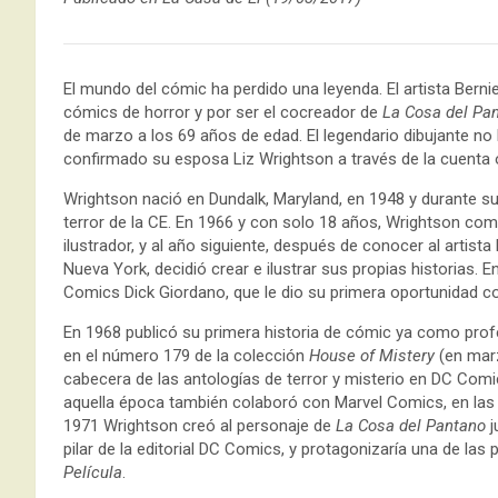
El mundo del cómic ha perdido una leyenda. El artista Bern
cómics de horror y por ser el cocreador de
La Cosa del Pa
de marzo a los 69 años de edad. El legendario dibujante no
confirmado su esposa Liz Wrightson a través de la cuenta o
Wrightson nació en Dundalk, Maryland, en 1948 y durante s
terror de la CE. En 1966 y con solo 18 años, Wrightson co
ilustrador, y al año siguiente, después de conocer al artis
Nueva York, decidió crear e ilustrar sus propias historias. 
Comics Dick Giordano, que le dio su primera oportunidad co
En 1968 publicó su primera historia de cómic ya como prof
en el número 179 de la colección
House of Mistery
(en marz
cabecera de las antologías de terror y misterio en DC Comi
aquella época también colaboró con Marvel Comics, en la
1971 Wrightson creó al personaje de
La Cosa del Pantano
j
pilar de la editorial DC Comics, y protagonizaría una de l
Película
.