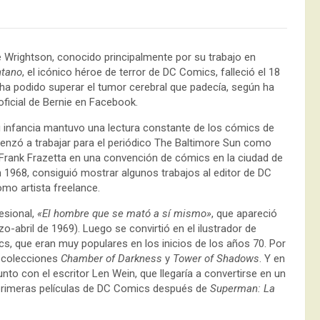
ie Wrightson, conocido principalmente por su trabajo en
ntano
, el icónico héroe de terror de DC Comics, falleció el 18
 ha podido superar el tumor cerebral que padecía, según ha
ficial de Bernie en Facebook.
u infancia mantuvo una lectura constante de los cómics de
menzó a trabajar para el periódico The Baltimore Sun como
ta Frank Frazetta en una convención de cómics en la ciudad de
En 1968, consiguió mostrar algunos trabajos al editor de DC
mo artista freelance.
esional,
«El hombre que se mató a sí mismo»
, que apareció
o-abril de 1969). Luego se convirtió en el ilustrador de
cs, que eran muy populares en los inicios de los años 70. Por
s colecciones
Chamber of Darkness
y
Tower of Shadows
. Y en
unto con el escritor Len Wein, que llegaría a convertirse en un
as primeras películas de DC Comics después de
Superman: La