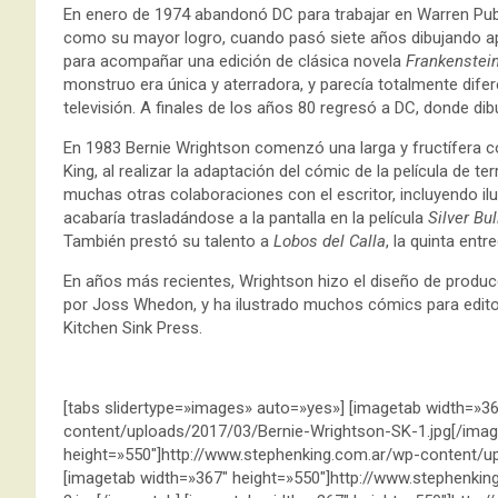
En enero de 1974 abandonó DC para trabajar en Warren Pub
como su mayor logro, cuando pasó siete años dibujando ap
para acompañar una edición de clásica novela
Frankenstei
monstruo era única y aterradora, y parecía totalmente dife
televisión. A finales de los años 80 regresó a DC, donde dib
En 1983 Bernie Wrightson comenzó una larga y fructífera 
King, al realizar la adaptación del cómic de la película de te
muchas otras colaboraciones con el escritor, incluyendo il
acabaría trasladándose a la pantalla en la película
Silver Bul
También prestó su talento a
Lobos del Calla
, la quinta ent
En años más recientes, Wrightson hizo el diseño de producc
por Joss Whedon, y ha ilustrado muchos cómics para edit
Kitchen Sink Press.
[tabs slidertype=»images» auto=»yes»] [imagetab width=»3
content/uploads/2017/03/Bernie-Wrightson-SK-1.jpg[/imag
height=»550″]http://www.stephenking.com.ar/wp-content/u
[imagetab width=»367″ height=»550″]http://www.stephenki