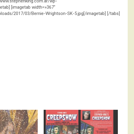
//www.stephenking.com.ar/wp-
etab] [imagetab width=»367″
loads/2017/03/Bernie-Wrightson-SK-5.jpg[/imagetab] [/tabs]