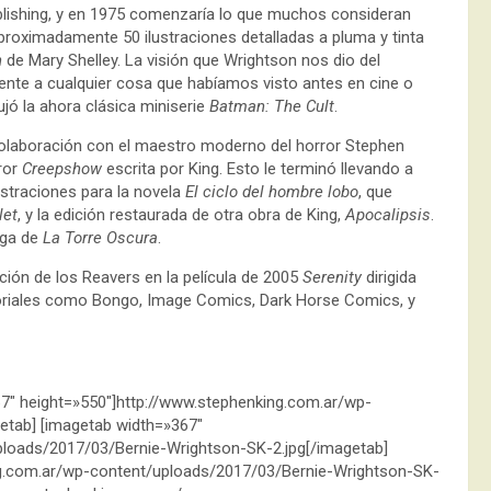
lishing, y en 1975 comenzaría lo que muchos consideran
roximadamente 50 ilustraciones detalladas a pluma y tinta
n
de Mary Shelley. La visión que Wrightson nos dio del
rente a cualquier cosa que habíamos visto antes en cine o
ujó la ahora clásica miniserie
Batman: The Cult
.
colaboración con el maestro moderno del horror Stephen
rror
Creepshow
escrita por King. Esto le terminó llevando a
ustraciones para la novela
El ciclo del hombre lobo
, que
let
, y la edición restaurada de otra obra de King,
Apocalipsis
.
rega de
La Torre Oscura
.
ión de los Reavers en la película de 2005
Serenity
dirigida
oriales como Bongo, Image Comics, Dark Horse Comics, y
67″ height=»550″]http://www.stephenking.com.ar/wp-
etab] [imagetab width=»367″
ploads/2017/03/Bernie-Wrightson-SK-2.jpg[/imagetab]
ng.com.ar/wp-content/uploads/2017/03/Bernie-Wrightson-SK-