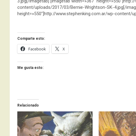
3.jpg[/imagetab] [imagetab width=»367″ height=»550″]http:
content/uploads/2017/03/Bernie-Wrightson-SK-4.jpg[/imag
height=»550″]http://www.stephenking.com.ar/wp-content/up
Comparte esto:
Facebook
X
Me gusta esto:
Relacionado