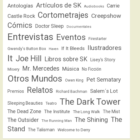
Artículos de SK
Antologías
Carrie
Audiobooks
Cortometrajes
Creepshow
Castle Rock
Cómics
Doctor Sleep
Documentales
Entrevistas
Eventos
Firestarter
Ilustradores
If It Bleeds
Gwendy's Button Box
Haven
It
Joe Hill
Libros sobre SK
Lisey's Story
Mr. Mercedes
Música
No Ficción
Misery
Otros Mundos
Pet Sematary
Owen King
Relatos
Salem´s Lot
Premios
Richard Bachman
The Dark Tower
Sleeping Beauties
Teatro
The Dead Zone
The Institute
The Mist
The Long Walk
The
The Shining
The Outsider
The Running Man
Stand
The Talisman
Welcome to Derry